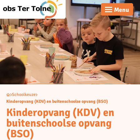
Menu
Schoolkeuze
Kinderopvang (KDV) en buitenschoolse opvang (BSO)
Kinderopvang (KDV) en
buitenschoolse opvang
(BSO)