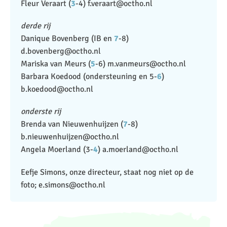
​Fleur Veraart (
3
-4) f.veraart@octho.nl
derde rij
Danique Bovenberg (IB en
7
-8)
d.bovenberg@octho.nl
​Mariska van Meurs (
5
-6) m.vanmeurs@octho.nl
​Barbara Koedood (ondersteuning en 5-
6
)
b.koedood@octho.nl
onderste rij
Brenda van Nieuwenhuijzen (
7
-8)
b.nieuwenhuijzen@octho.nl
​Angela Moerland (3-
4
) a.moerland@octho.nl
Eefje Simons, onze directeur, staat nog niet op de
foto; e.simons@octho.nl