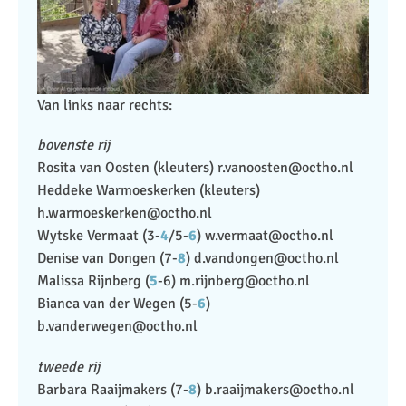
Van links naar rechts:
bovenste rij
Rosita van Oosten (kleuters) r.vanoosten@octho.nl
​Heddeke Warmoeskerken (kleuters)
h.warmoeskerken@octho.nl
​Wytske Vermaat (3-
4
/5-
6
) w.vermaat@octho.nl
​Denise van Dongen (7-
8
) d.vandongen@octho.nl
​Malissa Rijnberg (​
5
-6) m.rijnberg@octho.nl
​Bianca van der Wegen (5-
6
)
b.vanderwegen@octho.nl
tweede rij
Barbara Raaijmakers (7-
8
) b.raaijmakers@octho.nl